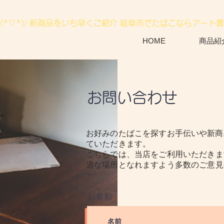
^▽^)/ 新商品をいち早くご紹介 岐阜市でたばこならアート
HOME
商品紹
お問い合わせ
お好みのたばこを探すお手伝いや新商
ていただきます。
こちらでは、当店を
ご利用いただきま
適な場所となれますよう多数の
ご意見
お名前