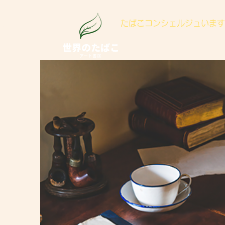
たばこコンシェルジュいます(
こ