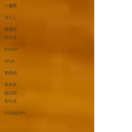
ト履歴
宝くじ
新規お
知らせ
pioom
snus
新商品
年末年
始のお
知らせ
Instagram